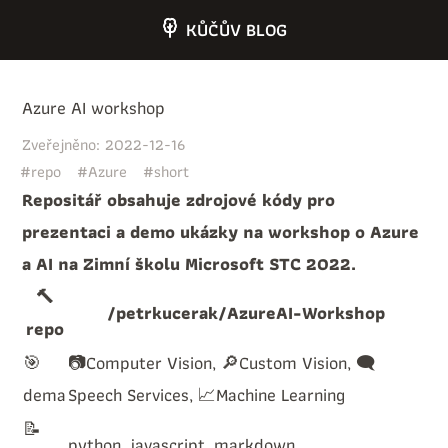
KŮČŮV BLOG
Azure AI workshop
Zveřejněno: 2022-12-16
#repo
#Azure
#short
Repositář obsahuje zdrojové kódy pro
prezentaci a demo ukázky na workshop o Azure
a AI na Zimní školu Microsoft STC 2022.
🔨
/petrkucerak/AzureAI-Workshop
repo
🎯
📷Computer Vision, 🔎Custom Vision, 🗨
dema
Speech Services, 📈Machine Learning
📝
python, javascript, markdown