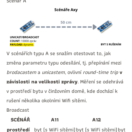
Scénář A
V scénářích typu A se snažím otestovat to, jak
změna parametru typu odesílání, tj. přepínání mezi
brodacastem
a
unicastem
, ovlivní
round-time trip
v
závislosti na velikosti zprávy
. Měření se odehrává
v prostředí bytu v činžovním domě, kde dochází k
rušení několika okolními Wifi sítěmi.
Broadcast
SCÉNÁŘ
A11
A12
prostředí
byt (s WiFi sítěmi)
byt (s WiFi sítěmi)
byt (s