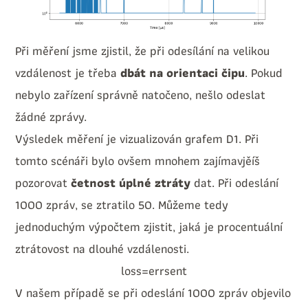
Při měření jsme zjistil, že při odesílání na velikou
vzdálenost je třeba
dbát na orientaci čipu
. Pokud
nebylo zařízení správně natočeno, nešlo odeslat
žádné zprávy.
Výsledek měření je vizualizován grafem D1. Při
tomto scénáři bylo ovšem mnohem zajímavjěíš
pozorovat
četnost úplné ztráty
dat. Při odeslání
1000 zpráv, se ztratilo 50. Můžeme tedy
jednoduchým výpočtem zjistit, jaká je procentuální
ztrátovost na dlouhé vzdálenosti.
l
o
s
s
=
e
r
r
s
e
n
t
V našem případě se při odeslání 1000 zpráv objevilo