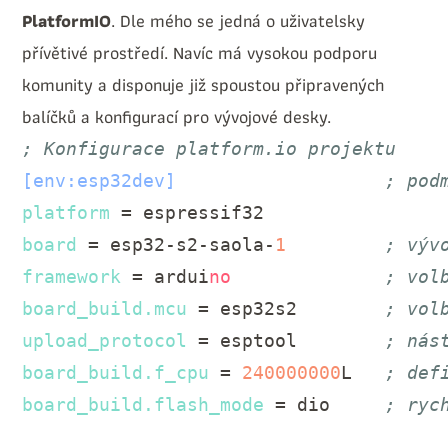
PlatformIO
. Dle mého se jedná o uživatelsky
přívětivé prostředí. Navíc má vysokou podporu
komunity a disponuje již spoustou připravených
balíčků a konfigurací pro vývojové desky.
; Konfigurace platform.io projektu
[env:esp32dev]
; pod
platform
board
 = esp32-s2-saola-
1
; výv
framework
 = ardui
no
; vol
board_build.mcu
 = esp32s2        
; vol
upload_protocol
 = esptool        
; nás
board_build.f_cpu
 = 
240000000
L   
; def
board_build.flash_mode
 = dio     
; ryc