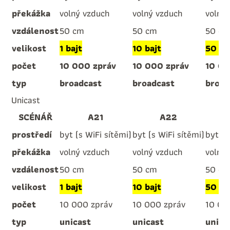
překážka
volný vzduch
volný vzduch
volný
vzdálenost
50 cm
50 cm
50 c
velikost
1 bajt
10 bajt
50 ba
počet
10 000 zpráv
10 000 zpráv
10 00
typ
broadcast
broadcast
broad
Unicast
SCÉNÁŘ
A21
A22
prostředí
byt (s WiFi sítěmi)
byt (s WiFi sítěmi)
byt (s
překážka
volný vzduch
volný vzduch
volný
vzdálenost
50 cm
50 cm
50 c
velikost
1 bajt
10 bajt
50 ba
počet
10 000 zpráv
10 000 zpráv
10 00
typ
unicast
unicast
unica