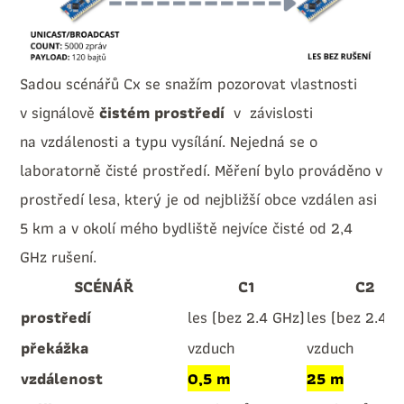
Sadou scénářů Cx se snažím pozorovat vlastnosti
v signálově
čistém prostředí
v závislosti
na vzdálenosti a typu vysílání. Nejedná se o
laboratorně čisté prostředí. Měření bylo prováděno v
prostředí lesa, který je od nejbližší obce vzdálen asi
5 km a v okolí mého bydliště nejvíce čisté od 2,4
GHz rušení.
SCÉNÁŘ
C1
C2
prostředí
les (bez 2.4 GHz)
les (bez 2.4 G
překážka
vzduch
vzduch
vzdálenost
0,5 m
25 m