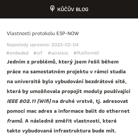
KŮČŮV BLOG
Vlastnosti protokolu ESP-NOW
Naposledy upraveno: 2023-02-04
#embeded
#IoT
#wireless
#PlatformIO
Jedním z problémů, který jsem řešil během
práce na samostatném projektu v rámci studia
na univerzitě bylo vybudování bezdrátové sítě,
která by umožňovala propojit moduly používající
IEEE 802.11 (Wifi)
na druhé vrstvě, tj. adresovat
pomocí mac adres a informace balit do ethernet
framů
. A následně změřit vlastnosti, které
takto vybudovaná infrastruktura bude mít.