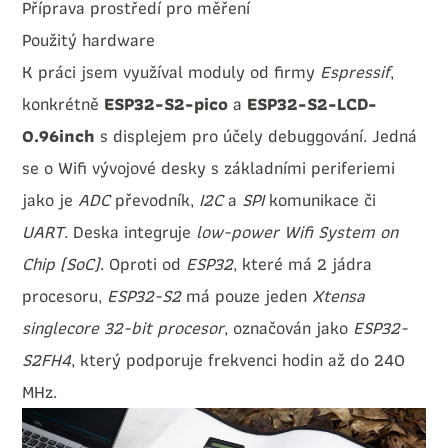
Příprava prostředí pro měření
Použitý hardware
K práci jsem využíval moduly od firmy
Espressif
,
konkrétně
ESP32-S2-pico
a
ESP32-S2-LCD-
0.96inch
s displejem pro účely debuggování. Jedná
se o Wifi vývojové desky s základními periferiemi
jako je
ADC
převodník,
I2C
a
SPI
komunikace či
UART
. Deska integruje
low-power Wifi System on
Chip (SoC)
. Oproti od
ESP32
, které má 2 jádra
procesoru,
ESP32-S2
má pouze jeden
Xtensa
singlecore 32-bit procesor
, označován jako
ESP32-
S2FH4
, který podporuje frekvenci hodin až do 240
MHz.