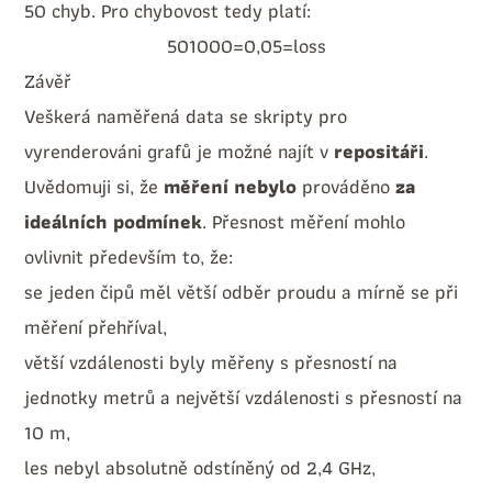
50 chyb. Pro chybovost tedy platí:
50
1000
=
0
,
05
=
l
o
s
s
Závěř
Veškerá naměřená data se skripty pro
vyrenderováni grafů je možné najít v
repositáři
.
Uvědomuji si, že
měření nebylo
prováděno
za
ideálních podmínek
. Přesnost měření mohlo
ovlivnit především to, že:
se jeden čipů měl větší odběr proudu a mírně se při
měření přehříval,
větší vzdálenosti byly měřeny s přesností na
jednotky metrů a největší vzdálenosti s přesností na
10 m,
les nebyl absolutně odstíněný od 2,4 GHz,