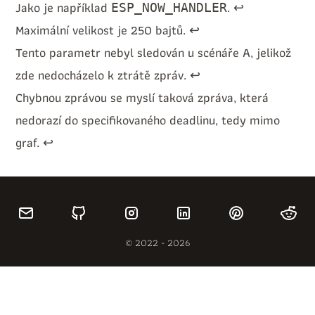
Jako je například
.
↩︎
ESP_NOW_HANDLER
Maximální velikost je 250 bajtů.
↩︎
Tento parametr nebyl sledován u scénáře A, jelikož
zde nedocházelo k ztrátě zpráv.
↩︎
Chybnou zprávou se myslí taková zpráva, která
nedorazí do specifikovaného deadlinu, tedy mimo
graf.
↩︎
© 2022 -
2026