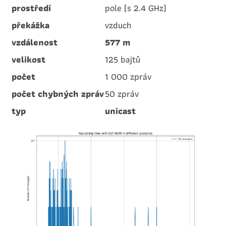
prostředí
pole (s 2.4 GHz)
překážka
vzduch
vzdálenost
577 m
velikost
125 bajtů
počet
1 000 zpráv
počet chybných zpráv
50 zpráv
typ
unicast