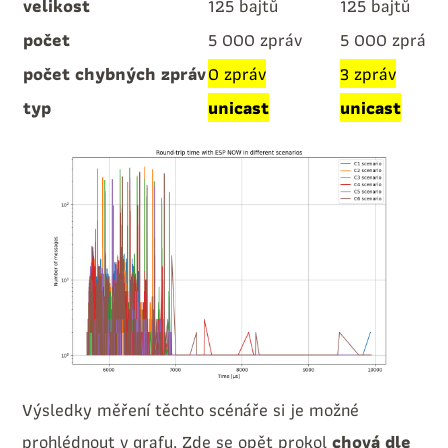
velikost
125 bajtů
125 bajtů
počet
5 000 zpráv
5 000 zpráv
počet chybných zpráv
0 zpráv
3 zpráv
typ
unicast
unicast
Výsledky měření těchto scénáře si je možné
prohlédnout v grafu. Zde se opět prokol
chová dle