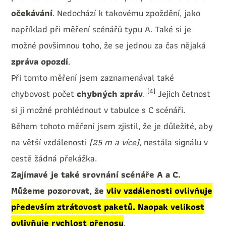
očekávání
. Nedochází k takovému zpoždění, jako
například při měření scénářů typu A. Také si je
možné povšimnou toho, že se jednou za čas nějaká
zpráva opozdí
.
Při tomto měření jsem zaznamenával také
[4]
chybovost počet
chybných zpráv
.
Jejich četnost
si ji možné prohlédnout v tabulce s C scénáři.
Během tohoto měření jsem zjistil, že je důležité, aby
na větší vzdálenosti
(25 m a více)
, nestála signálu v
cestě žádná překážka.
Zajímavé je také srovnání scénáře A a C.
Můžeme pozorovat, že
vliv vzdálenosti ovlivňuje
především ztrátovost paketů. Naopak velikost
ovlivňuje rychlost přenosu
.